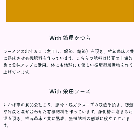
With 節屋かつら
ラーメンの出汁ガラ（煮干し、鰹節、鯖節）を頂き、椎茸菌床と共
に熟成させ有機肥料を作っています。こちらの肥料は枝豆の土壌改
良と食味アップに活用。体にも地球にも優しい循環型農産物を作り
上げています。
With 栄田フーズ
にかほ市の食品会社より、豚骨・鶏ガラスープの残渣を頂き、籾殻
や竹炭と混ぜ合わせた有機肥料を作っています。浄化槽に溜まる汚
泥も頂き、椎茸菌床と共に熟成。無機肥料の削減に役立てていま
す。