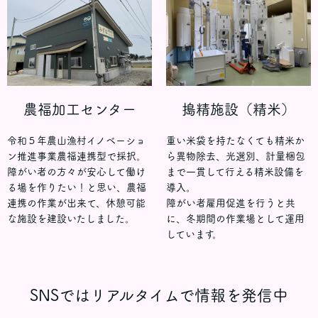
農福加工センター
搗精施設（精米）
令和５年農山漁村イノベーショ
重い米袋を持たなくても精米か
ン推進事業農福連携型で採択。
ら異物除去、光選別、計量梱包
障がい者の方々が安心して働け
まで一貫して行える精米設備を
る場を作りたい！と思い、農福
導入。
連携の作業が出来て、休憩可能
障がい者雇用促進を行うと共
な施設を建設いたしました。
に、冬期間の作業場として運用
しています。
SNSではリアルタイムで情報を発信中